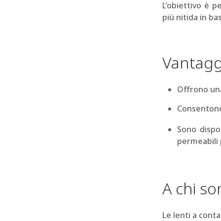
L’obiettivo è 
più nitida in ba
Vantaggi
Offrono una
Consentono 
Sono dispon
permeabili 
A chi so
Le lenti a cont