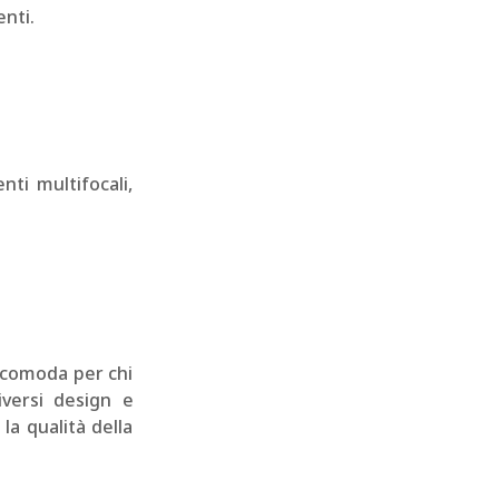
nti.
ti multifocali,
e comoda per chi
iversi design e
la qualità della