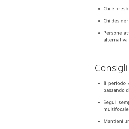
Chi è presb
Chi desider
Persone att
alternativa 
Consigli
Il periodo
passando d
Segui semp
multifocale
Mantieni un