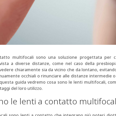
tatto multifocali sono una soluzione progettata per c
vista a diverse distanze, come nel caso della presbiopi
edere chiaramente sia da vicino che da lontano, evitando
uamente occhiali o rinunciare alle distanze intermedie o 
 questa guida vedremo cosa sono le lenti multifocali, co
taggi del loro utilizzo.
o le lenti a contatto multifocal
ocali sono lenti a contatto che integrano più poteri diott