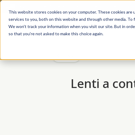
Are you in
United States
?
To see consumer or professional con
This website stores cookies on your computer. These cookies are 
services to you, both on this website and through other media. To f
Prodotti
Trova un ottico
Blog
Su
We won't track your information when you visit our site. But in orde
so that you're not asked to make this choice again.
Back
Lenti a con