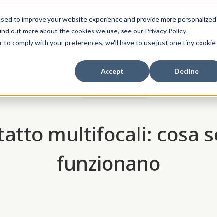
tent specific to your location,
Change your region to
United States
used to improve your website experience and provide more personalized
ind out more about the cookies we use, see our Privacy Policy.
 di noi
Lavoro
FAQ
r to comply with your preferences, we'll have to use just one tiny cookie
Accept
Decline
Lenti a contatto
tatto multifocali: cosa
funzionano