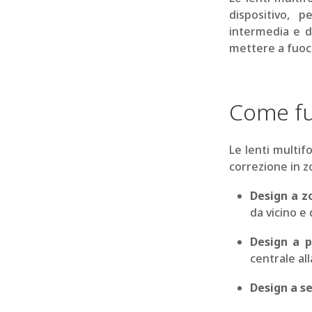
dispositivo, 
intermedia e da
mettere a fuoco
Come fun
Le lenti multif
correzione in z
Design a z
da vicino e
Design a p
centrale all
Design a s