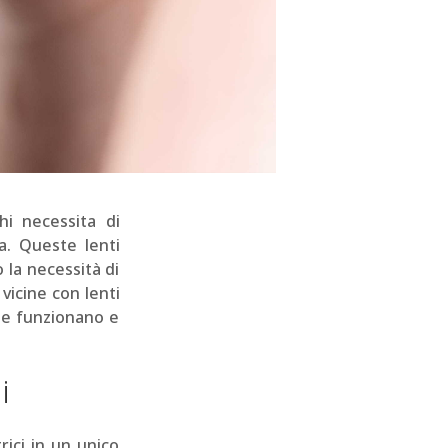
hi necessita di
a. Queste lenti
 la necessità di
vicine con lenti
me funzionano e
i
rici in un unico