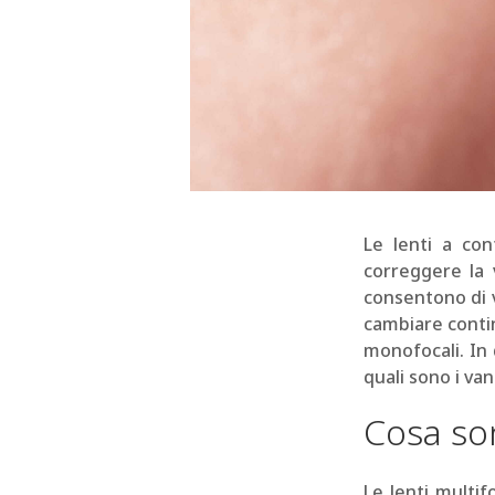
Le lenti a con
correggere la 
consentono di v
cambiare contin
monofocali. In
quali sono i van
Cosa son
Le lenti multif