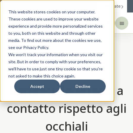
Corporate
Change your region to
United States
This website stores cookies on your computer.
These cookies are used to improve your website
experience and provide more personalized services
to you, both on this website and through other
media. To find out more about the cookies we use,
see our Privacy Policy.
Back
We won't track your information when you visit our
Lenti a contatto
site. But in order to comply with your preferences,
2026.02.03
we'll have to use just one tiny cookie so that you're
not asked to make this choice again.
Benefici delle lenti a
Accept
Decline
contatto rispetto agli
occhiali